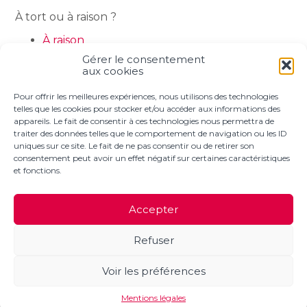
À tort ou à raison ?
À raison
À tort
Gérer le consentement
aux cookies
Partager :
Pour offrir les meilleures expériences, nous utilisons des technologies
telles que les cookies pour stocker et/ou accéder aux informations des
appareils. Le fait de consentir à ces technologies nous permettra de
FaceBook
Twitter
LinkedIn
traiter des données telles que le comportement de navigation ou les ID
uniques sur ce site. Le fait de ne pas consentir ou de retirer son
consentement peut avoir un effet négatif sur certaines caractéristiques
et fonctions.
Footer
NOTRE ÉQUIPE
VOS BESOINS
Accepter
Principale
NOUS REJOINDRE
NOUS CONTACTER
Refuser
Footer
PLAN DU SITE
MENTIONS LÉGALES
Voir les préférences
CONCEPTION ET RÉALISATION
CLASSE 7
Mentions légales