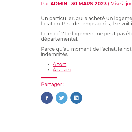
Par
ADMIN
|
30 MARS 2023
( Mise à jo
Un particulier, qui a acheté un logem
location. Peu de temps après, il se voit
Le motif ? Le logement ne peut pas être
départemental.
Parce qu’au moment de l’achat, le notai
indemnités.
À tort
À raison
Partager :
FaceBook
Twitter
LinkedIn