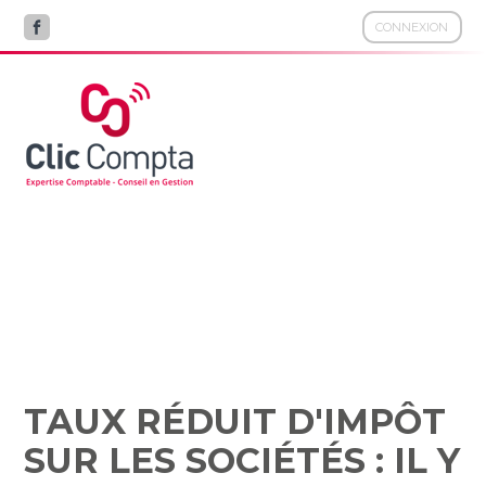
CONNEXION
Aller
au
contenu
TAUX RÉDUIT D'IMPÔT
SUR LES SOCIÉTÉS : IL Y A
DES LIMITES !
TAUX RÉDUIT D'IMPÔT
SUR LES SOCIÉTÉS : IL Y