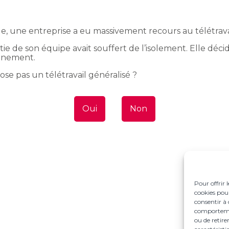
e, une entreprise a eu massivement recours au télétrava
ie de son équipe avait souffert de l’isolement. Elle déc
finement.
ose pas un télétravail généralisé ?
Oui
Non
Pour offrir 
cookies pour
consentir à 
comportement
ou de retire