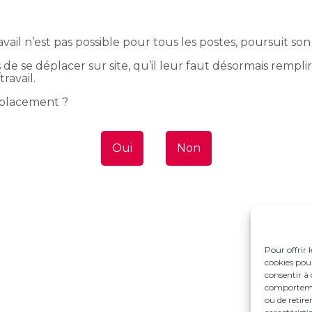
vail n’est pas possible pour tous les postes, poursuit son
gés de se déplacer sur site, qu’il leur faut désormais remp
ravail.
déplacement ?
Oui
Non
Pour offrir 
cookies pour
consentir à 
comportement
ou de retire